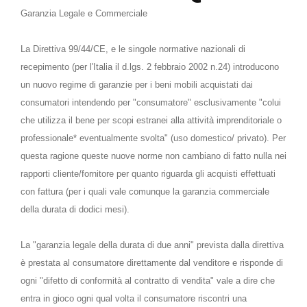
Garanzia Legale e Commerciale
La Direttiva 99/44/CE, e le singole normative nazionali di
recepimento (per l'Italia il d.lgs. 2 febbraio 2002 n.24) introducono
un nuovo regime di garanzie per i beni mobili acquistati dai
consumatori intendendo per "consumatore" esclusivamente "colui
che utilizza il bene per scopi estranei alla attività imprenditoriale o
professionale* eventualmente svolta" (uso domestico/ privato). Per
questa ragione queste nuove norme non cambiano di fatto nulla nei
rapporti cliente/fornitore per quanto riguarda gli acquisti effettuati
con fattura (per i quali vale comunque la garanzia commerciale
della durata di dodici mesi).
La "garanzia legale della durata di due anni" prevista dalla direttiva
è prestata al consumatore direttamente dal venditore e risponde di
ogni "difetto di conformità al contratto di vendita" vale a dire che
entra in gioco ogni qual volta il consumatore riscontri una