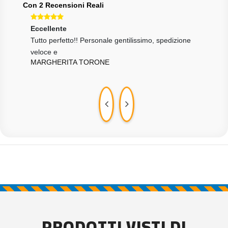
Con 2 Recensioni Reali
Eccellente
Eccellente
Ecce
Tutto perfetto!! Personale gentilissimo, spedizione
tutto come da descrizione, venditore affidabilissimo
Tutt
DDC
veloce e
velo
MARGHERITA TORONE
MAR
PRODOTTI VISTI DI