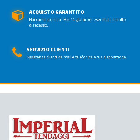
ACQUISTO GARANTITO
Hai cambiato idea? Hai 14 giorni per esercitare il diritto
di recesso.
SERVIZIO CLIENTI
Assistenza clienti via mail e telefonica a tua disposizione.