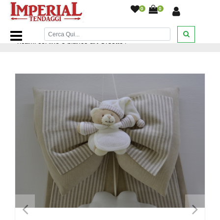
0
0
Home Page
/
Emy Ricami
/
Fiocchi
/
Fiocco nascita di Emy
ricami col lino e bianco art Orsetto
/
<
>