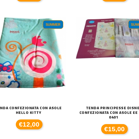
LLO GC ART BLACKOUT LISCI
TENDE A RULLO GC ART BLACKOUT LISCI
TE
€210,00
€
SUMMER
SUM
NDA CONFEZIONATA CON ASOLE
TENDA PRINCIPESSE DISN
HELLO KITTY
CONFEZIONATA CON ASOLE EE 
0401
€12,00
€15,00