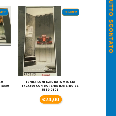
SALDI ESTIVI - TUTTO SCONTATO
MER
SUMMER
CM
TENDA CONFEZIONATA MIS CM
 5330
140X290 CON BORCHIE RANCING EE
5330 0102
€24,00