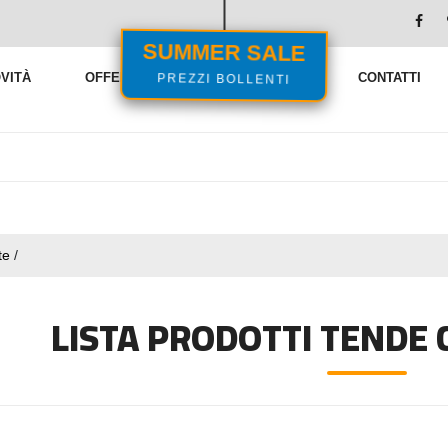
SUMMER SALE
PREZZI BOLLENTI
VITÀ
OFFERTE
VENDITE FLASH
CONTATTI
te
/
LISTA PRODOTTI TENDE