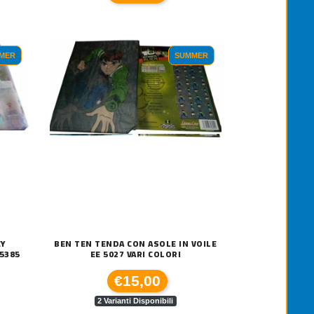
NDE A RULLO GC ART EFFETTO LINO W
TENDE A RULLO GC ART SHEER W
210,00
€210,00
MER
SUMMER
EY
BEN TEN TENDA CON ASOLE IN VOILE
5385
EE 5027 VARI COLORI
€15,00
2 Varianti Disponibili