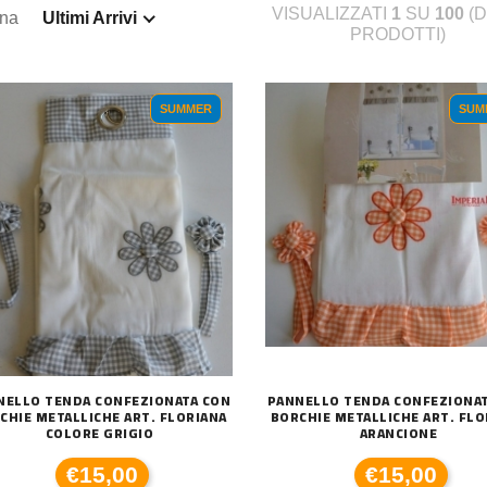
VISUALIZZATI
1
SU
100
(D
ina
Ultimi Arrivi
PRODOTTI)
SUMMER
SUM
NELLO TENDA CONFEZIONATA CON
PANNELLO TENDA CONFEZIONA
CHIE METALLICHE ART. FLORIANA
BORCHIE METALLICHE ART. FLO
COLORE GRIGIO
ARANCIONE
€15,00
€15,00