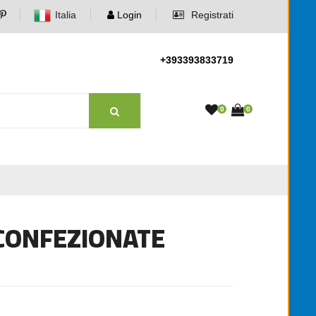
Italia
Login
Registrati
+393393833719
0
0
 CONFEZIONATE