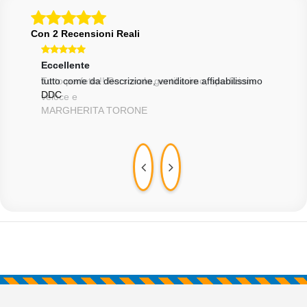
Con 2 Recensioni Reali
Eccellente
Ecce
one
tutto come da descrizione, venditore affidabilissimo
Tutt
DDC
velo
MAR