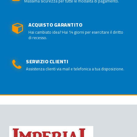
Massima sicurezza per tutte le modalità di pagamento.
ACQUISTO GARANTITO
Hai cambiato idea? Hai 14 giorni per esercitare il diritto
di recesso.
SERVIZIO CLIENTI
Assistenza clienti via mail e telefonica a tua disposizione.