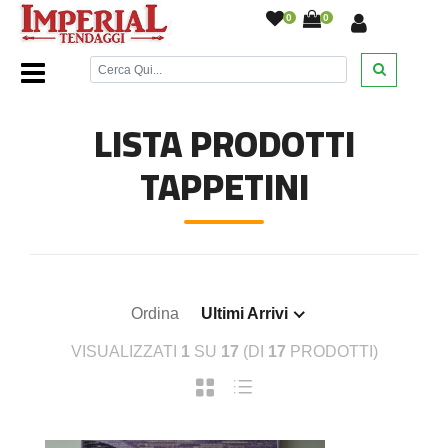
0
0
Home Page
/
Cucina
/
Tappetini
/
LISTA PRODOTTI
TAPPETINI
Ordina
Ultimi Arrivi
VISUALIZZATI
1
SU
17
(DI
17
PRODOTTI)