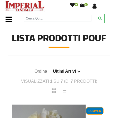
0
0
Home Page
/
Emy Ricami
/
Pouf
/
LISTA PRODOTTI POUF
Ordina
Ultimi Arrivi
VISUALIZZATI
1
SU
7
(DI
7
PRODOTTI)
SUMMER