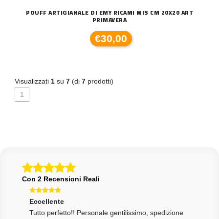
POUFF ARTIGIANALE DI EMY RICAMI MIS CM 20X20 ART
PRIMAVERA
€30,00
Visualizzati
1
su
7
(di
7
prodotti)
1
Con 2 Recensioni Reali
Eccellente
Eccellente
Ecce
Tutto perfetto!! Personale gentilissimo, spedizione
tutto come da descrizione, venditore affidabilissimo
Tutt