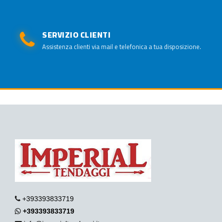
SERVIZIO CLIENTI
Assistenza clienti via mail e telefonica a tua disposizione.
+393393833719
+393393833719