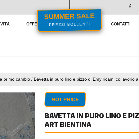
SUMMER SALE
PREZZI BOLLENTI
VITÀ
OFFERTE
VENDITE FLASH
CONTATTI
 e primo cambio
/
Bavetta in puro lino e pizzo di Emy ricami col avorio a
HOT PRICE
BAVETTA IN PURO LINO E PI
ART BIENTINA