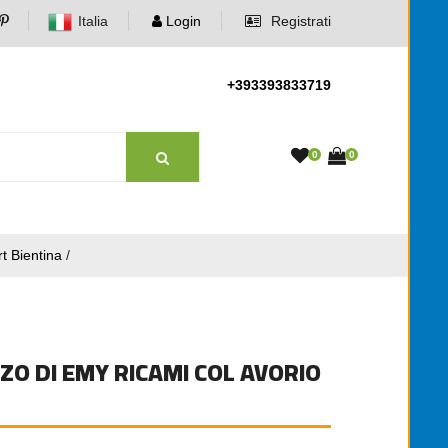
Italia
Login
Registrati
+393393833719
0
0
rt Bientina
/
ZZO DI EMY RICAMI COL AVORIO