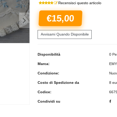
Recensisci questo articolo
€15,00
>
Avvisami Quando Disponibile
Disponibilità
0 Pe
Marca:
EMY
Condizione:
Nuo
Costo di Spedizione da
8 eu
Codice:
667
Condividi su