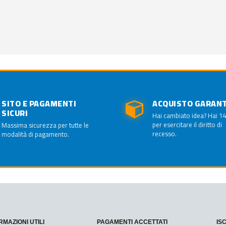
SITO E PAGAMENTI
ACQUISTO GARAN
SICURI
Hai cambiato idea? Hai 14
per esercitare il diritto di
Massima sicurezza per tutte le
recesso.
modalità di pagamento.
RMAZIONI UTILI
PAGAMENTI ACCETTATI
IS