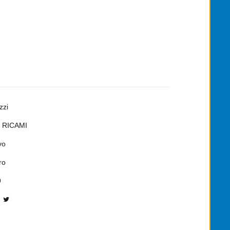
zzi
 RICAMI
vo
ro
9