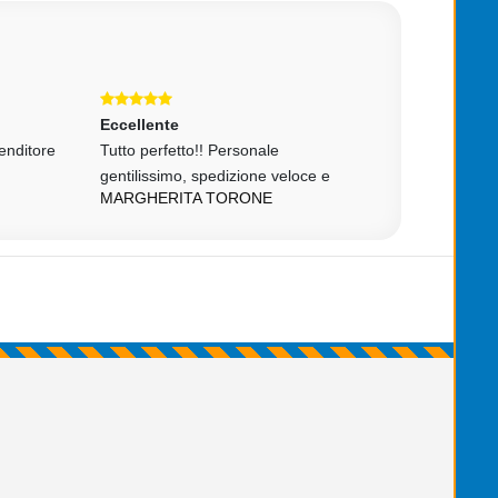
Eccellente
Eccellente
tore
Tutto perfetto!! Personale
tutto come da desc
gentilissimo, spedizione veloce e
affidabilissimo
MARGHERITA TORONE
DDC