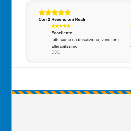
Con 2 Recensioni Reali
Eccellente
Ecce
rsonale
tutto come da descrizione, venditore
Tutto
zione veloce e
affidabilissimo
gent
RONE
DDC
MAR