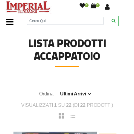
0
0
Home Page
/
Bagno
/
Accappatoio
/
LISTA PRODOTTI
ACCAPPATOIO
Ordina
Ultimi Arrivi
VISUALIZZATI
1
SU
22
(DI
22
PRODOTTI)