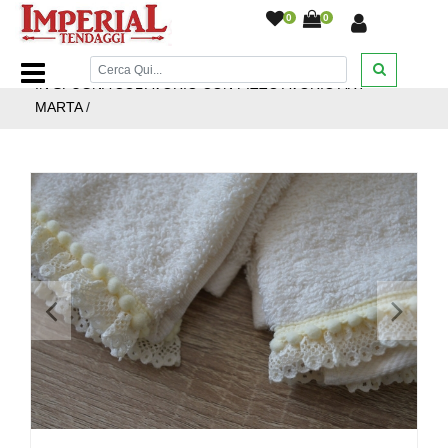
0
0
Home Page
/
Emy Ricami
/
Accessori
/
SET 3 PZ LAVETTE
IN SPUGNA COL AVORIO CON PIZZO AVORIO ART
MARTA
/
<
>