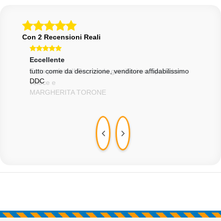
Con 2 Recensioni Reali
Eccellente
Ecce
one
tutto come da descrizione, venditore affidabilissimo
Tutt
DDC
velo
MAR