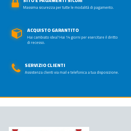
SITO E PAGAMENTI SICURI
Massima sicurezza per tutte le modalità di pagamento.
ACQUISTO GARANTITO
Hai cambiato idea? Hai 14 giorni per esercitare il diritto
di recesso.
SERVIZIO CLIENTI
Assistenza clienti via mail e telefonica a tua disposizione.