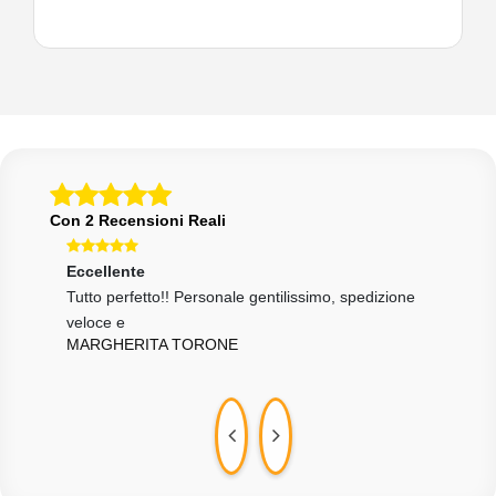
Con 2 Recensioni Reali
Eccellente
Ecce
ssimo
Tutto perfetto!! Personale gentilissimo, spedizione
tutt
DDC
veloce e
MARGHERITA TORONE