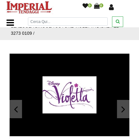
0
0
Home Page
/
Letto
/
Lenzuola Cotone
/
SINGOLO
/
LENZUOLA SINGOLA COTONE VIOLETTA DISNEY EB
3273 0109
/
<
>