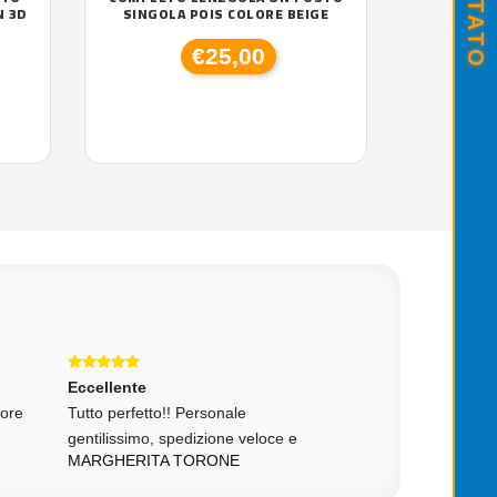
N 3D
SINGOLA POIS COLORE BEIGE
€25,00
Eccellente
Eccellente
tore
Tutto perfetto!! Personale
tutto come da desc
gentilissimo, spedizione veloce e
affidabilissimo
MARGHERITA TORONE
DDC