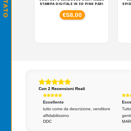
STAMPA DIGITALE IN 3D PINK PARI
SPI
€58,00
Con 2 Recensioni Reali
Eccellente
Ecce
rsonale
tutto come da descrizione, venditore
Tutto
zione veloce e
affidabilissimo
gent
RONE
DDC
MAR