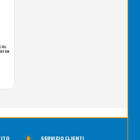
COL
85138
TITO
SERVIZIO CLIENTI