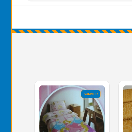
'.'
'.'
SUMMER