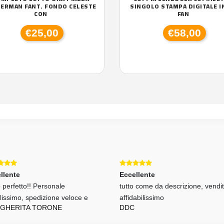
DERMAN FANT. FONDO CELESTE
SINGOLO STAMPA DIGITALE I
CON
FAN
€25,00
€58,00
llente
Eccellente
 perfetto!! Personale
tutto come da descrizione, vendi
ilissimo, spedizione veloce e
affidabilissimo
GHERITA TORONE
DDC