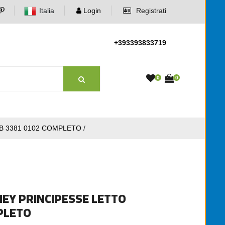
Italia
Login
Registrati
+393393833719
0
0
B 3381 0102 COMPLETO
/
EY PRINCIPESSE LETTO
PLETO