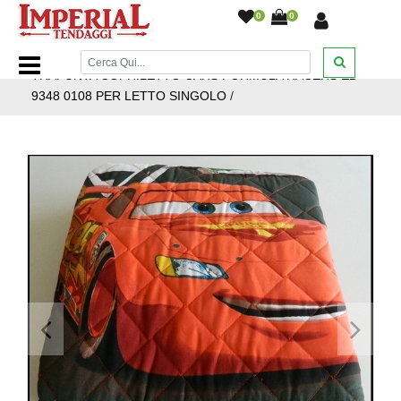
0
0
Home Page
/
Letto
/
Trapunte Primaverili
/
SINGOLA
/
TRAPUNTA COPRILETTO CARS FORMULA RACERS ED
9348 0108 PER LETTO SINGOLO
/
<
>