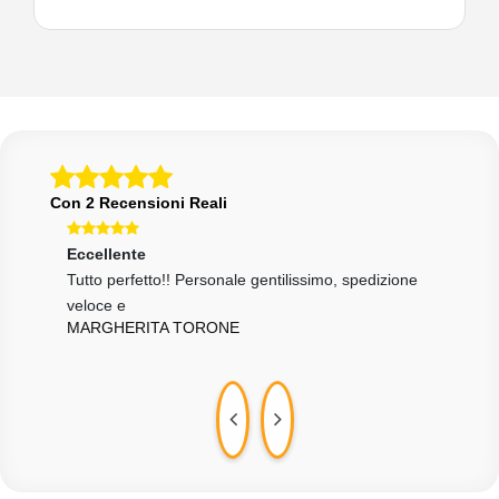
Con 2 Recensioni Reali
Eccellente
Ecce
ssimo
Tutto perfetto!! Personale gentilissimo, spedizione
tutt
DDC
veloce e
MARGHERITA TORONE