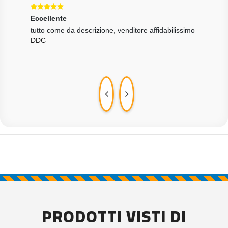
Eccellente
Ecce
one
tutto come da descrizione, venditore affidabilissimo
Tutt
DDC
velo
MAR
PRODOTTI VISTI DI