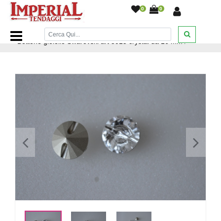
0
0
Home Page
/
Tessuti e Tendaggi
/
Accessori per tendaggi
/
Bottone gioiello Swarovski art 3015 crystal da 16 mm
/
<
>