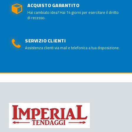
ACQUISTO GARANTITO
Hai cambiato idea? Hai 14 giorni per esercitare il diritto
di recesso.
SERVIZIO CLIENTI
Assistenza clienti via mail e telefonica a tua disposizione.