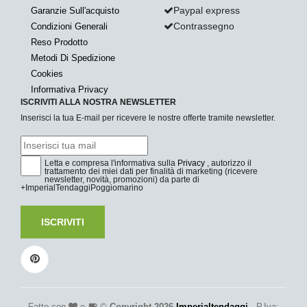
Paypal express
Garanzie Sull'acquisto
Contrassegno
Condizioni Generali
Reso Prodotto
Metodi Di Spedizione
Cookies
Informativa Privacy
ISCRIVITI ALLA NOSTRA NEWSLETTER
Inserisci la tua E-mail per ricevere le nostre offerte tramite newsletter.
Letta e compresa l'informativa sulla
Privacy
, autorizzo il
trattamento dei miei dati per finalità di marketing (ricevere
newsletter, novità, promozioni) da parte di
+ImperialTendaggiPoggiomarino
ISCRIVITI
Fatto con
e
©
Copyright 2026
Imperialtendaggi
- P.Iva: