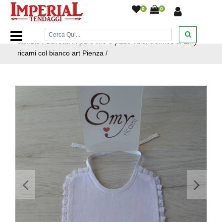
0
0
Home Page
/
Emy Ricami
/
Bavette borsa fasciatoio e primo
cambio
/
Bavetta in puro lino e pizzo valenciennes di Emy
ricami col bianco art Pienza
/
<
>