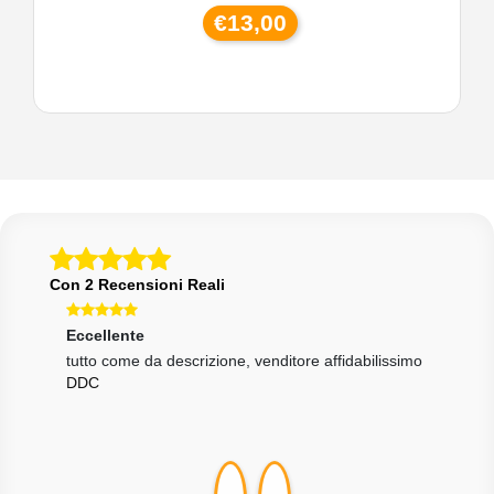
€13,00
Con 2 Recensioni Reali
Eccellente
Ecce
one
tutto come da descrizione, venditore affidabilissimo
Tutt
DDC
velo
MAR