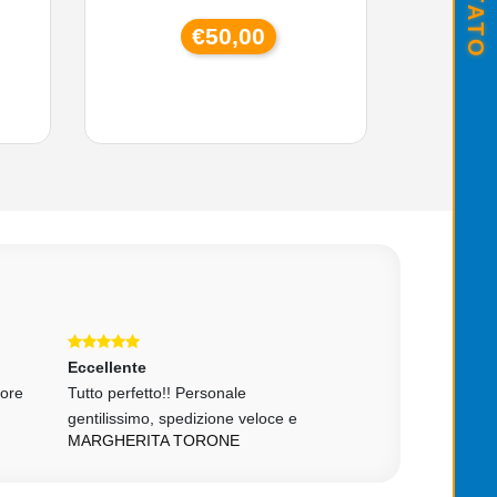
€50,00
Eccellente
Eccellente
tore
Tutto perfetto!! Personale
tutto come da desc
gentilissimo, spedizione veloce e
affidabilissimo
MARGHERITA TORONE
DDC