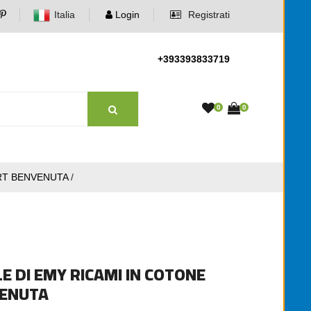
Italia
Login
Registrati
+393393833719
0
0
ART BENVENUTA
/
E DI EMY RICAMI IN COTONE
VENUTA