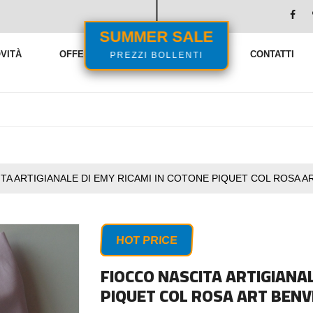
SUMMER SALE
PREZZI BOLLENTI
VITÀ
OFFERTE
VENDITE FLASH
CONTATTI
TA ARTIGIANALE DI EMY RICAMI IN COTONE PIQUET COL ROSA 
HOT PRICE
FIOCCO NASCITA ARTIGIANAL
PIQUET COL ROSA ART BEN