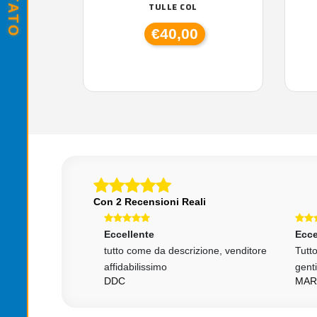
TULLE COL
€40,00
Con 2 Recensioni Reali
Eccellente
Ecce
rsonale
tutto come da descrizione, venditore
Tutto
zione veloce e
affidabilissimo
gent
RONE
DDC
MAR