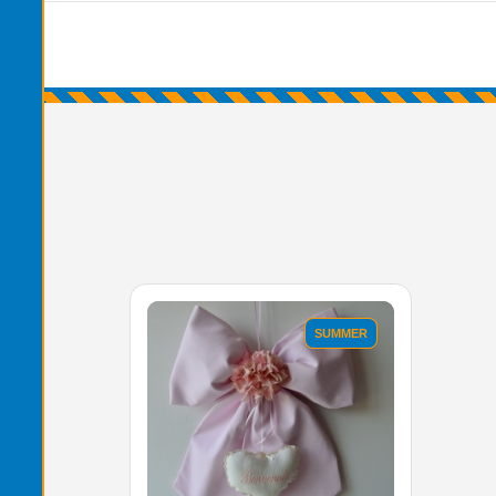
'.'
SUMMER