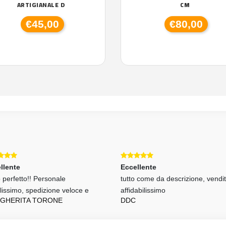
ARTIGIANALE D
CM
€45,00
€80,00
llente
Eccellente
 perfetto!! Personale
tutto come da descrizione, vendi
ilissimo, spedizione veloce e
affidabilissimo
GHERITA TORONE
DDC