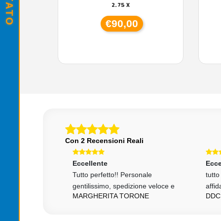
2.75 X
€90,00
Con 2 Recensioni Reali
Eccellente
Ecce
izione, venditore
Tutto perfetto!! Personale
tutt
gentilissimo, spedizione veloce e
affid
MARGHERITA TORONE
DDC