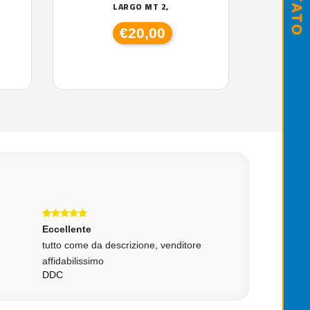
LARGO MT 2,
€20,00
Eccellente
Eccellente
tutto come da descrizione, venditore
Tutto perfetto!! P
affidabilissimo
gentilissimo, sped
DDC
MARGHERITA T