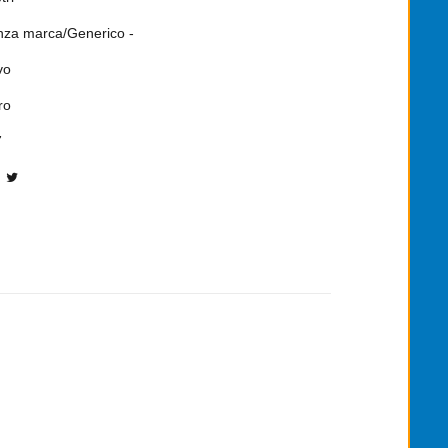
nza marca/Generico -
vo
ro
7