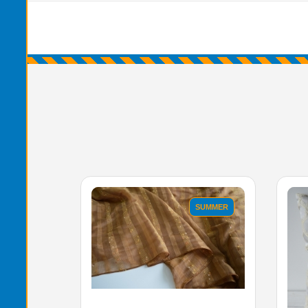
'.'
'.'
SUMMER