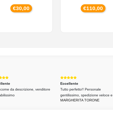
€30,00
€110,00
llente
Eccellente
o come da descrizione, venditore
Tutto perfetto!! Personale
abilissimo
gentilissimo, spedizione veloce e
MARGHERITA TORONE