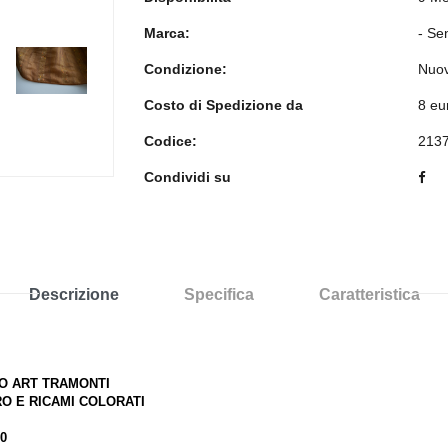
Marca:
- Se
Condizione:
Nuo
>
Costo di Spedizione da
8 eu
Codice:
213
Condividi su
Descrizione
Specifica
Caratteristica
O ART TRAMONTI
O E RICAMI COLORATI
0