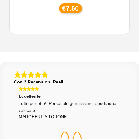
€7,50
Con 2 Recensioni Reali
Eccellente
Eccellente
Ecce
Tutto perfetto!! Personale gentilissimo, spedizione
tutto come da descrizione, venditore affidabilissimo
Tutt
DDC
veloce e
velo
MARGHERITA TORONE
MAR