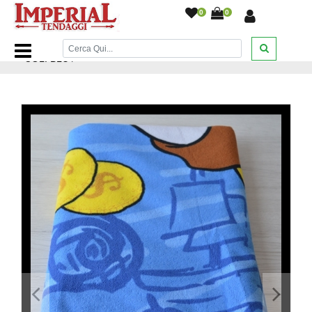
0
0
Home Page
/
Mare
/
ASCIUGAMANO MICKEY ER4365
COL. BLU
/
<
>