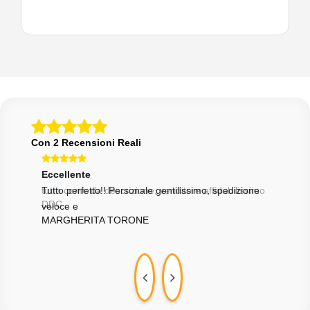
Con 2 Recensioni Reali
Eccellente
Ecce
ssimo
Tutto perfetto!! Personale gentilissimo, spedizione
tutt
DDC
veloce e
MARGHERITA TORONE