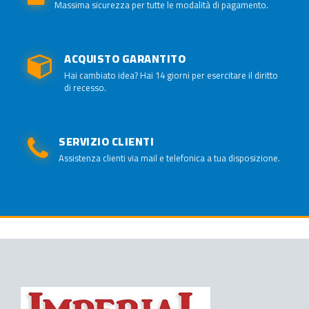
Massima sicurezza per tutte le modalità di pagamento.
ACQUISTO GARANTITO
Hai cambiato idea? Hai 14 giorni per esercitare il diritto
di recesso.
SERVIZIO CLIENTI
Assistenza clienti via mail e telefonica a tua disposizione.