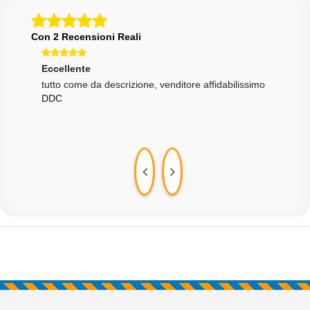
Con 2 Recensioni Reali
Eccellente
Ecce
one
tutto come da descrizione, venditore affidabilissimo
Tutt
DDC
velo
MAR