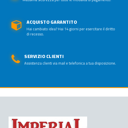
ACQUISTO GARANTITO
Hai cambiato idea? Hai 14 giorni per esercitare il diritto
di recesso.
SERVIZIO CLIENTI
Assistenza clienti via mail e telefonica a tua disposizione.