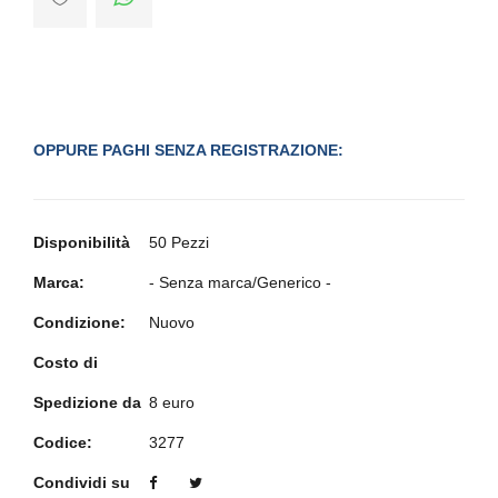
OPPURE PAGHI SENZA REGISTRAZIONE:
Disponibilità
50 Pezzi
Marca:
- Senza marca/Generico -
Condizione:
Nuovo
Costo di
Spedizione da
8 euro
Codice:
3277
Condividi su