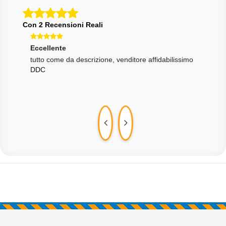
Con 2 Recensioni Reali
Eccellente
Ecce
one
tutto come da descrizione, venditore affidabilissimo
Tutt
DDC
velo
MAR