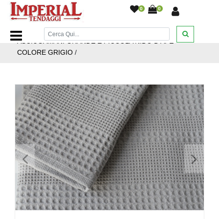
0
0
Home Page
/
Bagno
/
Asciugamani
/
COPPIA
ASCIUGAMANI GRANDE E PICCOLA NIDO D'APE
COLORE GRIGIO
/
<
>