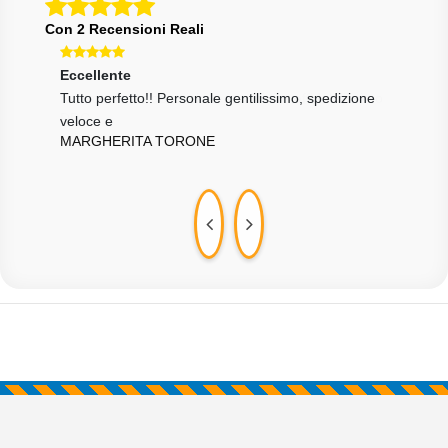
Con 2 Recensioni Reali
Eccellente
Ecce
ssimo
Tutto perfetto!! Personale gentilissimo, spedizione
tutt
DDC
veloce e
MARGHERITA TORONE