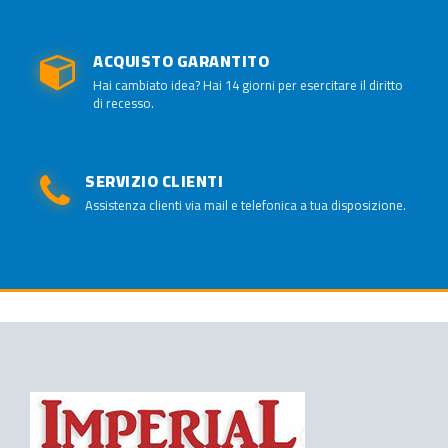
ACQUISTO GARANTITO
Hai cambiato idea? Hai 14 giorni per esercitare il diritto
di recesso.
SERVIZIO CLIENTI
Assistenza clienti via mail e telefonica a tua disposizione.