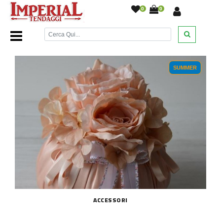
0
0
Home Page
/
Emy Ricami
/
SUMMER
ACCESSORI