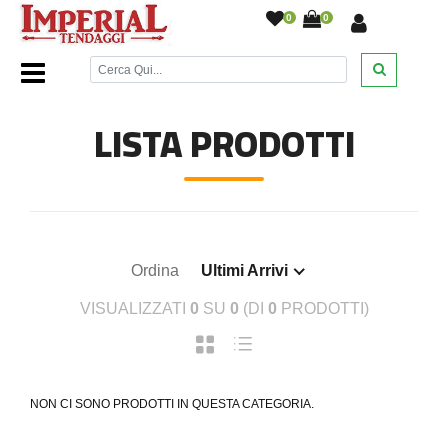
0
0
Home Page
/
LISTA PRODOTTI
Ordina
Ultimi Arrivi
VISUALIZZATI
0
SU
0
(DI
0
PRODOTTI)
NON CI SONO PRODOTTI IN QUESTA CATEGORIA.