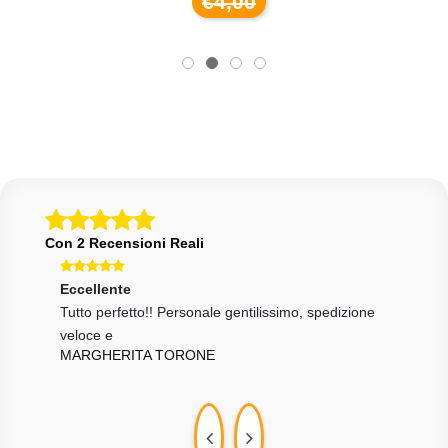
€4,00
Con 2 Recensioni Reali
Eccellente
Ecce
ssimo
Tutto perfetto!! Personale gentilissimo, spedizione
tutt
DDC
veloce e
MARGHERITA TORONE