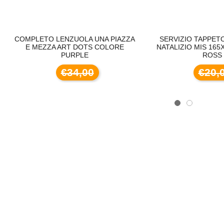
PLETO LENZUOLA UNA PIAZZA
SERVIZIO TAPPETO DA TA
E MEZZA ART DOTS COLORE
NATALIZIO MIS 165X320 CO
PURPLE
ROSS
€34,00
€20,00
LLO GC ART BLACKOUT LISCI
TENDE A RULLO GC ART BLACKOUT LISCI
TE
€210,00
€