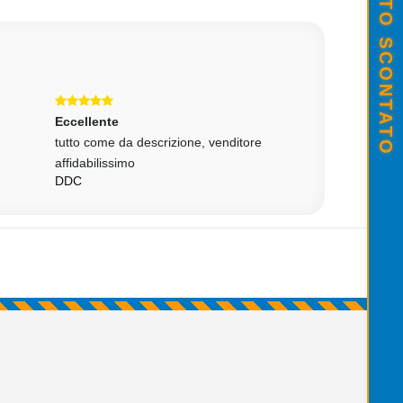
Eccellente
Eccellente
tutto come da descrizione, venditore
Tutto perfetto!! P
affidabilissimo
gentilissimo, sped
DDC
MARGHERITA T