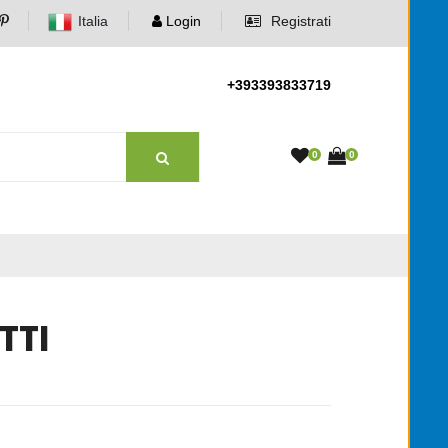
Italia
Login
Registrati
+393393833719
0
0
TTI