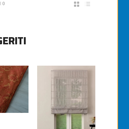
I
0
ERITI