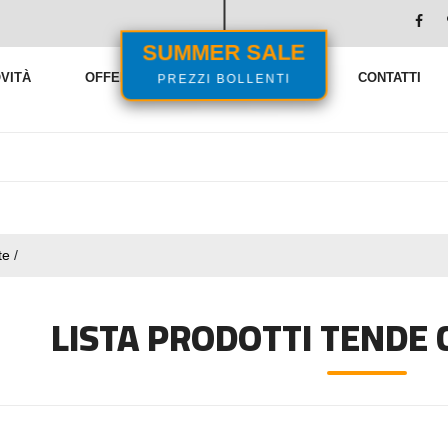
SUMMER SALE
PREZZI BOLLENTI
VITÀ
OFFERTE
VENDITE FLASH
CONTATTI
te
/
LISTA PRODOTTI TENDE