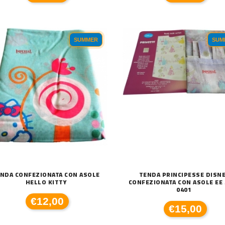
LLO GC ART BLACKOUT LISCI
TENDE A RULLO GC ART BLACKOUT LISCI
TE
€210,00
€
SUMMER
SUM
NDA CONFEZIONATA CON ASOLE
TENDA PRINCIPESSE DISN
HELLO KITTY
CONFEZIONATA CON ASOLE EE 
0401
€12,00
€15,00