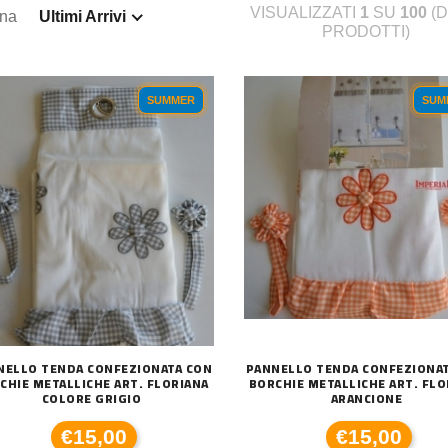
VISUALIZZATI
1
SU
100
(D
ina
Ultimi Arrivi
PRODOTTI)
SUMMER
SUM
NELLO TENDA CONFEZIONATA CON
PANNELLO TENDA CONFEZIONA
CHIE METALLICHE ART. FLORIANA
BORCHIE METALLICHE ART. FLO
COLORE GRIGIO
ARANCIONE
€15,00
€15,00