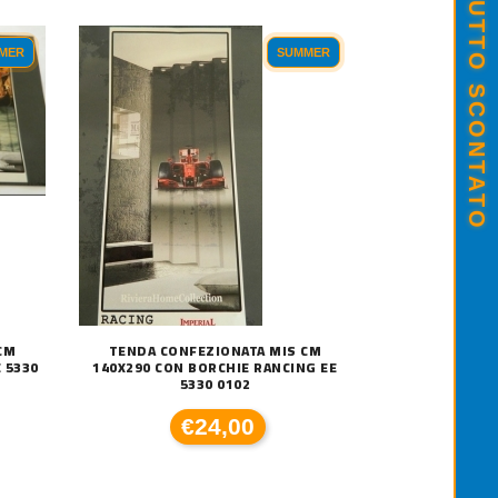
SALDI ESTIVI - TUTTO SCONTATO
MER
SUMMER
CM
TENDA CONFEZIONATA MIS CM
 5330
140X290 CON BORCHIE RANCING EE
5330 0102
€24,00