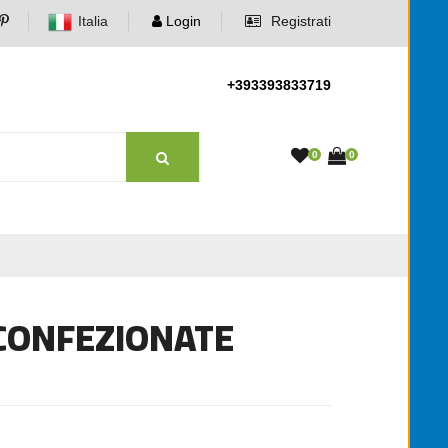
Italia
Login
Registrati
+393393833719
0
0
 CONFEZIONATE