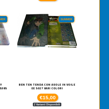
NDE A RULLO GC ART EFFETTO LINO W
TENDE A RULLO GC ART SHEER W
210,00
€210,00
MER
SUMMER
EY
BEN TEN TENDA CON ASOLE IN VOILE
5385
EE 5027 VARI COLORI
€15,00
2 Varianti Disponibili