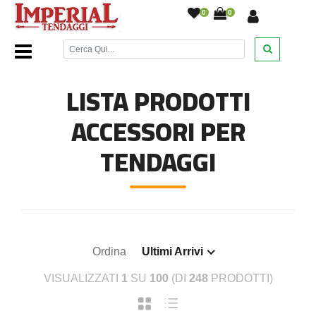
0
0
Home Page
/
Tessuti e Tendaggi
/
Accessori per tendaggi
/
LISTA PRODOTTI
ACCESSORI PER
TENDAGGI
Ordina
Ultimi Arrivi
VISUALIZZATI
1
SU
100
(DI
248
PRODOTTI)