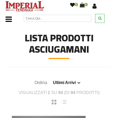
0
0
Home Page
/
Emy Ricami
/
Asciugamani
/
LISTA PRODOTTI
ASCIUGAMANI
Ordina
Ultimi Arrivi
VISUALIZZATI
1
SU
94
(DI
94
PRODOTTI)