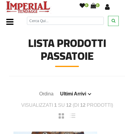
0
0
Home Page
/
Tappeti
/
Passatoie
/
LISTA PRODOTTI
PASSATOIE
Ordina
Ultimi Arrivi
VISUALIZZATI
1
SU
12
(DI
12
PRODOTTI)