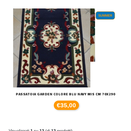
SUMMER
PASSATOIA GARDEN COLORE BLU NAVY MIS CM 70X290
€35,00
Visualizzati
1
su
12
(di
12
prodotti)