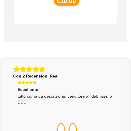
€10,00
Con 2 Recensioni Reali
Eccellente
Ecce
one
tutto come da descrizione, venditore affidabilissimo
Tutt
DDC
velo
MAR