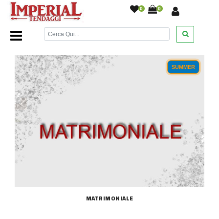
0
0
Home Page
/
Letto
/
Trapunte Primaverili
/
SUMMER
MATRIMONIALE