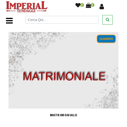
0
0
Home Page
/
Letto
/
Trapunte Primaverili
/
SUMMER
MATRIMONIALE