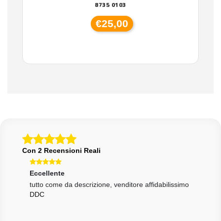
8735 0103
€25,00
Con 2 Recensioni Reali
Eccellente
Eccellente
Ecce
tutto come da descrizione, venditore affidabilissimo
Tutto perfetto!! Personale gentilissimo, spedizione
tutt
DDC
DDC
veloce e
MARGHERITA TORONE