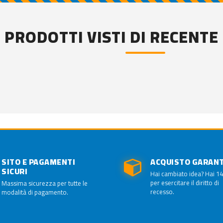
PRODOTTI VISTI DI RECENTE
SITO E PAGAMENTI
ACQUISTO GARAN
SICURI
Hai cambiato idea? Hai 14
per esercitare il diritto di
Massima sicurezza per tutte le
recesso.
modalità di pagamento.