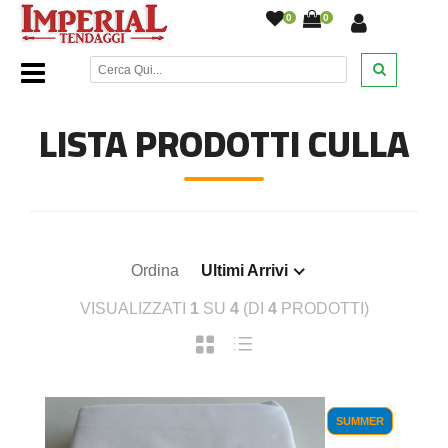
0
0
Home Page
/
Letto
/
Culla
/
LISTA PRODOTTI CULLA
Ordina
Ultimi Arrivi
VISUALIZZATI
1
SU
4
(DI
4
PRODOTTI)
SUMMER