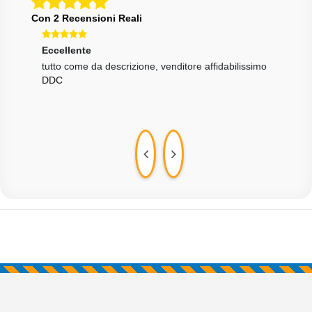
Con 2 Recensioni Reali
Eccellente
Ecce
one
tutto come da descrizione, venditore affidabilissimo
Tutt
DDC
velo
MAR