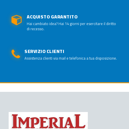
ACQUISTO GARANTITO
Hai cambiato idea? Hai 14 giorni per esercitare il diritto
di recesso.
SERVIZIO CLIENTI
Assistenza clienti via mail e telefonica a tua disposizione.